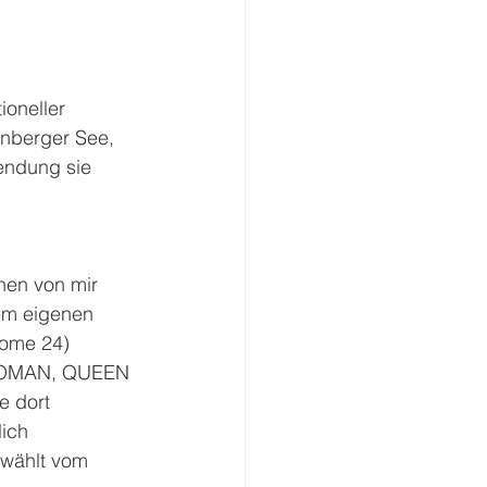
ioneller 
rnberger See, 
endung sie 
enen von mir 
nem eigenen 
ome 24) 
WOMAN, QUEEN 
 dort 
ich 
ewählt vom 