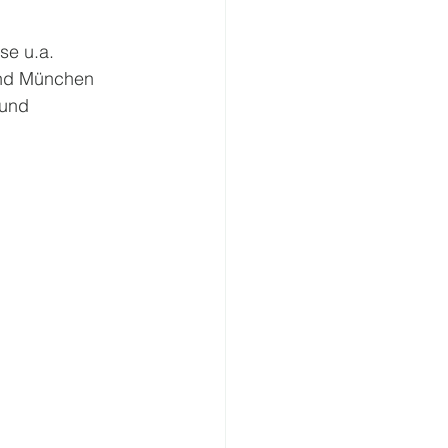
se u.a. 
und München 
 und 