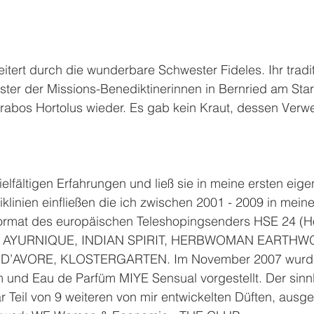
itert durch die wunderbare Schwester Fideles. Ihr tradit
ster der Missions-Benediktinerinnen in Bernried am Sta
trabos Hortolus wieder. Es gab kein Kraut, dessen Verw
vielfältigen Erfahrungen und ließ sie in meine ersten eig
klinien einfließen die ich zwischen 2001 - 2009 in mei
ormat des europäischen Teleshopingsenders HSE 24 (H
nte: AYURNIQUE, INDIAN SPIRIT, HERBWOMAN EARTH
D’AVORE, KLOSTERGARTEN. Im November 2007 wurde
 und Eau de Parfüm MIYE Sensual vorgestellt. Der sinnl
ar Teil von 9 weiteren von mir entwickelten Düften, ausg